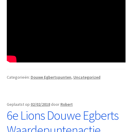
Categorieën:
Douwe Egbertspunten
,
Uncategorized
Geplaatst op
02/02/2018
door
Robert
6e Lions Douwe Egberts
Waardepuntenactie,