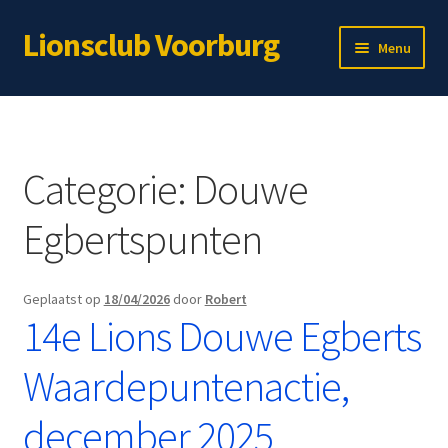
Lionsclub Voorburg
Ga
Ga
Menu
door
naar
naar
de
Home
navigatie
inhoud
Over ons
Categorie:
Douwe
Lid worden?
Egbertspunten
Subme
Immateriële projecten
uitvou
Geplaatst op
18/04/2026
door
Robert
Subme
Materiële projecten
14e Lions Douwe Egberts
uitvou
Webshop
Waardepuntenactie,
Voor leden
december 2025