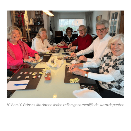
LCV en LC Prinses Marianne leden tellen gezamenlijk de waardepunten