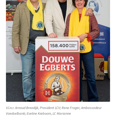
V.l.n.r. Arnoud Breedijk, President LCV; Rene Froger, Ambassadeur
Voedselbank; Eveline Kieboom, LC Marianne