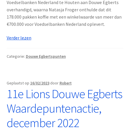
Voedselbanken Nederland te Houten aan Douwe Egberts
overhandigd, waarna Natasja Froger onthulde dat dit
178.000 pakken koffie met een winkelwaarde van meer dan
€700.000 voor Voedselbanken Nederland oplevert.
12e
Verder lezen
Lions
Douwe
Categorie:
Douwe Egbertspunten
Egberts
Waardepuntenactie,
december
2023
Geplaatst op
16/02/2023
door
Robert
11e Lions Douwe Egberts
Waardepuntenactie,
december 2022