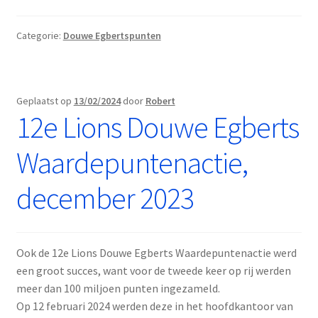
Lions
Douwe
Categorie:
Douwe Egbertspunten
Egberts
Waardepuntenactie,
december
2024
Geplaatst op
13/02/2024
door
Robert
12e Lions Douwe Egberts
Waardepuntenactie,
december 2023
Ook de 12e Lions Douwe Egberts Waardepuntenactie werd
een groot succes, want voor de tweede keer op rij werden
meer dan 100 miljoen punten ingezameld.
Op 12 februari 2024 werden deze in het hoofdkantoor van