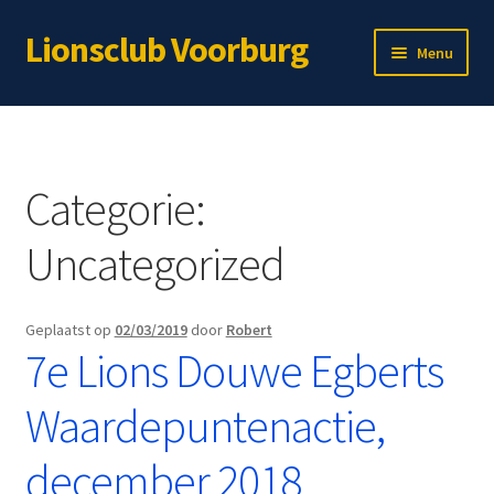
Lionsclub Voorburg
Ga
Ga
Menu
door
naar
naar
de
Home
navigatie
inhoud
Over ons
Categorie:
Lid worden?
Uncategorized
Subme
Immateriële projecten
uitvou
Geplaatst op
02/03/2019
door
Robert
Subme
Materiële projecten
7e Lions Douwe Egberts
uitvou
Webshop
Waardepuntenactie,
Voor leden
december 2018