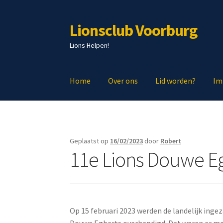
Lionsclub Voorburg
Ga
Ga
door
naar
Lions Helpen!
naar
de
navigatie
inhoud
Home
Over ons
Lid worden?
Im
Geplaatst op
16/02/2023
door
Robert
11e Lions Douwe E
Op 15 februari 2023 werden de landelijk in
Douwe Egberts overhandigd. Dat waren er mee