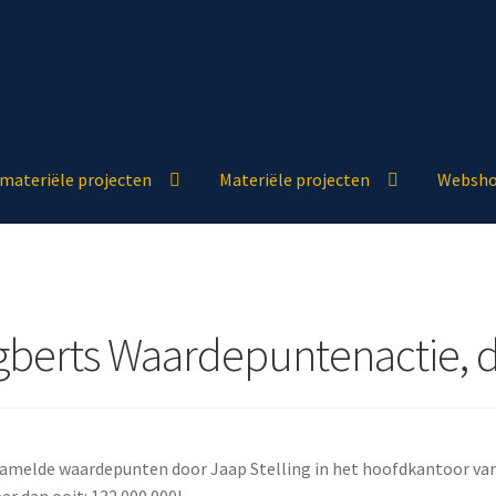
materiële projecten
Materiële projecten
Websh
gberts Waardepuntenactie,
gezamelde waardepunten door Jaap Stelling in het hoofdkantoor v
r dan ooit: 132.000.000!