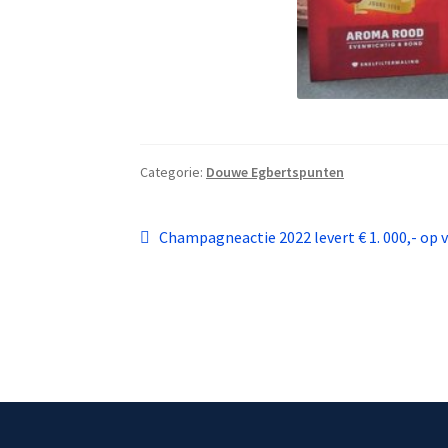
Categorie:
Douwe Egbertspunten
Bericht
Vorig
Champagneactie 2022 levert € 1. 000,- op 
bericht:
navigatie