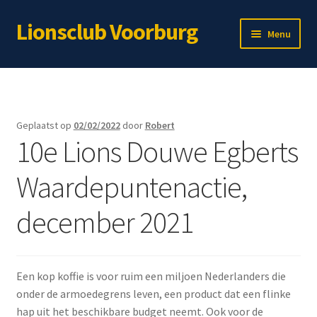
Lionsclub Voorburg
Ga
Ga
Menu
door
naar
naar
de
Home
navigatie
inhoud
Over ons
Geplaatst op
02/02/2022
door
Robert
10e Lions Douwe Egberts
Lid worden?
Waardepuntenactie,
Subme
Immateriële projecten
uitvou
december 2021
Subme
Materiële projecten
uitvou
Webshop
Een kop koffie is voor ruim een miljoen Nederlanders die
Voor leden
onder de armoedegrens leven, een product dat een flinke
hap uit het beschikbare budget neemt. Ook voor de