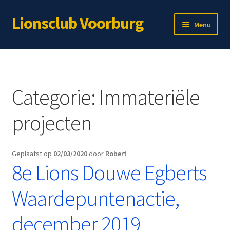
Lionsclub Voorburg
Ga
Ga
Menu
door
naar
naar
de
Home
navigatie
inhoud
Over ons
Categorie:
Immateriële
Lid worden?
projecten
Subme
Immateriële projecten
uitvou
Geplaatst op
02/03/2020
door
Robert
Subme
Materiële projecten
8e Lions Douwe Egberts
uitvou
Webshop
Waardepuntenactie,
Voor leden
december 2019