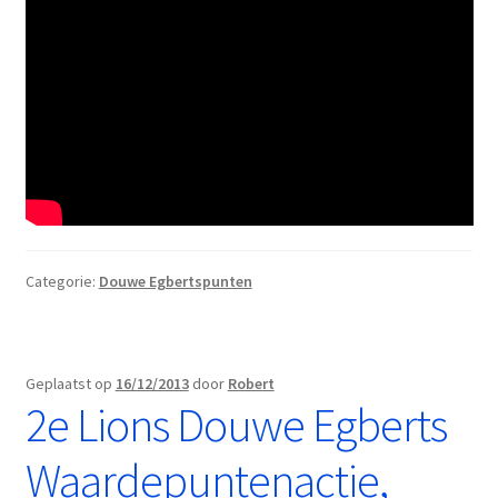
Categorie:
Douwe Egbertspunten
Geplaatst op
16/12/2013
door
Robert
2e Lions Douwe Egberts
Waardepuntenactie,