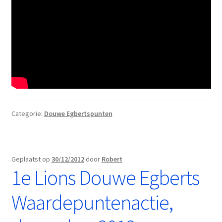
Categorie:
Douwe Egbertspunten
Geplaatst op
30/12/2012
door
Robert
1e Lions Douwe Egberts
Waardepuntenactie,