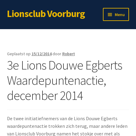
Lionsclub Voorburg
Ga
Ga
Menu
door
naar
naar
de
Home
navigatie
inhoud
Over ons
Geplaatst op
15/12/2014
door
Robert
3e Lions Douwe Egberts
Lid worden?
Waardepuntenactie,
Subme
Immateriële projecten
uitvou
december 2014
Subme
Materiële projecten
uitvou
Webshop
De twee initiatiefnemers van de Lions Douwe Egberts
Voor leden
waardepuntenactie trokken zich terug, maar andere leden
van Lionsclub Voorburg namen het stokje over met als