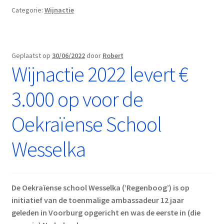
levert
Categorie:
Wijnactie
€
2.000,-
op
voor
Geplaatst op
30/06/2022
door
Robert
Hospice
Wijnactie 2022 levert €
Het
Vliethuys
3.000 op voor de
Oekraïense School
Wesselka
De Oekraïense school Wesselka (’Regenboog’) is op
initiatief van de toenmalige ambassadeur 12 jaar
geleden in Voorburg opgericht en was de eerste in (die