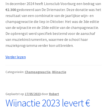
In december 2024 heeft Lionsclub Voorburg een bedrag van
€2.300
gedoneerd aan De Driemaster. Deze donatie was het
resultaat van een combinatie van de jaarlijkse wijn- en
champagneactie die liep in Oktober. Het was de 3de editie
van de wijnactie en de 10de editie van de champagneactie.
De opbrengst werd specifiek bestemd voor de aanschaf
van muziekinstrumenten, waarmee de school haar
muziekprogramma verder kon uitbreiden.
Wijn
Verder lezen
&
Champagne
Categorieën:
Champagneactie
,
Wijnactie
actie
2024
levert
€
Geplaatst op
17/05/2023
door
Robert
2.300,-
Wijnactie 2023 levert €
op