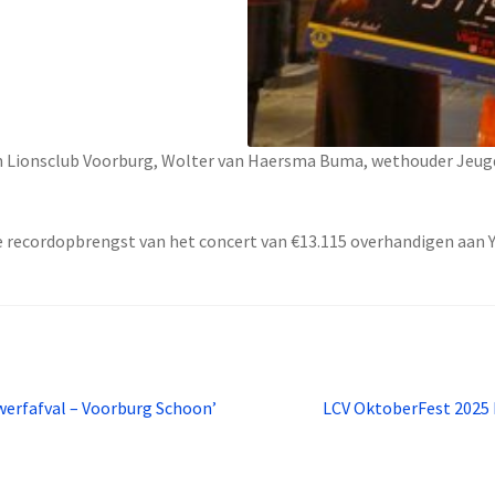
n Lionsclub Voorburg, Wolter van Haersma Buma, wethouder Jeug
 recordopbrengst van het concert van €13.115 overhandigen aan Y
Volgend
erfafval – Voorburg Schoon’
LCV OktoberFest 2025 b
bericht: