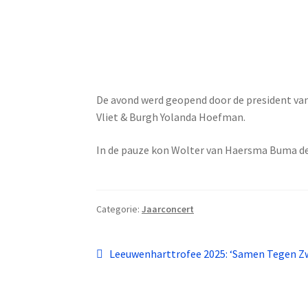
De avond werd geopend door de president va
Vliet & Burgh Yolanda Hoefman.
In de pauze kon Wolter van Haersma Buma de
Categorie:
Jaarconcert
Bericht
Vorig
Leeuwenharttrofee 2025: ‘Samen Tegen Zw
bericht:
navigatie