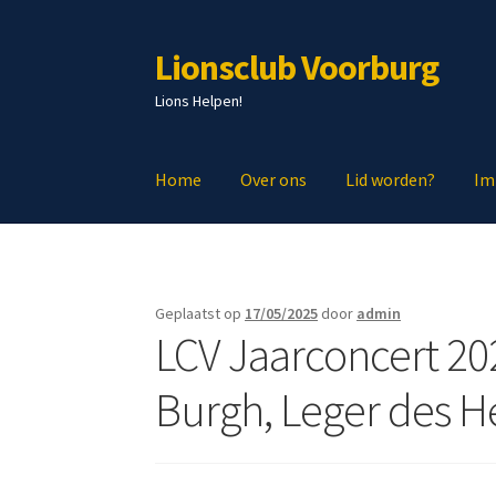
Lionsclub Voorburg
Ga
Ga
door
naar
Lions Helpen!
naar
de
navigatie
inhoud
Home
Over ons
Lid worden?
Im
Geplaatst op
17/05/2025
door
admin
LCV Jaarconcert 202
Burgh, Leger des He