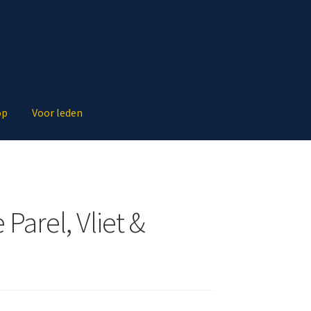
op
Voor leden
Parel, Vliet &