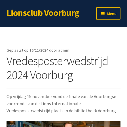
Lionsclub Voorburg
Ga
Ga
Menu
door
naar
naar
de
Home
navigatie
inhoud
Over ons
Geplaatst op
16/11/2024
door
admin
Vredesposterwedstrijd
Lid worden?
2024 Voorburg
Subme
Immateriële projecten
uitvou
Subme
Materiële projecten
uitvou
Op vrijdag 15 november vond de finale van de Voorburgse
Webshop
voorronde van de Lions Internationale
Vredesposterwedstrijd plaats in de bibliotheek Voorburg.
Voor leden