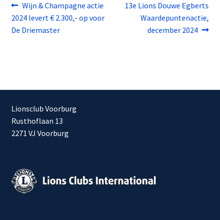
Bericht
Vorig
Volgend
Wijn & Champagne actie
13e Lions Douwe Egberts
bericht:
bericht:
2024 levert € 2.300,- op voor
Waardepuntenactie,
navigatie
De Driemaster
december 2024
Lionsclub Voorburg
Rusthoflaan 13
2271 VJ Voorburg